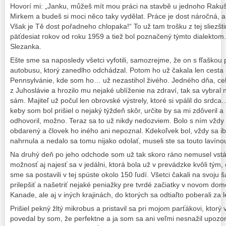
Hovorí mi: „Janku, můžeš mít mou práci na stavbě u jednoho Rakuš
Mirkem a budeš si moci něco taky vydělat. Práce je dost náročná, a
Však je Tě dost pořadneho chlopaka!“ To už tam trošku z tej sliezštin
päťdesiat rokov od roku 1959 a tiež bol poznačený týmto dialektom
Slezanka.
Ešte sme sa naposledy všetci vyfotili, samozrejme, že on s fľaškou p
autobusu, ktorý zanedlho odchádzal. Potom ho už čakala len cesta
Pennsylvánie, kde som ho… už nezastihol živého. Jedného dňa, cel
z Juhoslávie a hrozilo mu nejaké ublíženie na zdraví, tak sa vybral 
sám. Majiteľ už počul len obrovské výstrely, ktoré si vpálil do srdc
keby som bol prišiel o nejaký týždeň skôr, určite by sa mi zdôveril
odhovoril, možno. Teraz sa to už nikdy nedozviem. Bolo s ním vždy 
obdarený a človek ho iného ani nepoznal. Kdekoľvek bol, vždy sa 
nahrnula a nedalo sa tomu nijako odolať, museli ste sa touto laví
Na druhý deň po jeho odchode som už tak skoro ráno nemusel vst
možnosť aj najesť sa v jedálni, ktorá bola už v prevádzke kvôli tým,
sme sa postavili v tej spúste okolo 150 ľudí. Všetci čakali na svoju
prilepšiť a našetriť nejaké peniažky pre tvrdé začiatky v novom domo
Kanade, ale aj v iných krajinách, do ktorých sa odtiaľto poberali za
Prišiel pekný žltý mikrobus a pristavil sa pri mojom parťákovi, ktor
povedal by som, že perfektne a ja som sa ani veľmi nesnažil upozorn