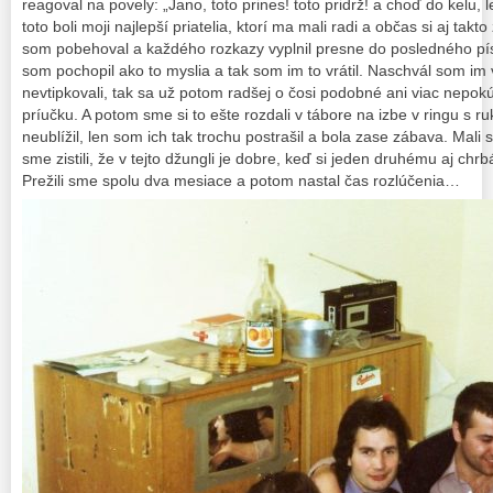
reagoval na povely: „Jano, toto prines! toto pridrž! a choď do kelu, 
toto boli moji najlepší priatelia, ktorí ma mali radi a občas si aj takt
som pobehoval a každého rozkazy vyplnil presne do posledného pís
som pochopil ako to myslia a tak som im to vrátil. Naschvál som im v
nevtipkovali, tak sa už potom radšej o čosi podobné ani viac nepok
príučku. A potom sme si to ešte rozdali v tábore na izbe v ringu s 
neublížil, len som ich tak trochu postrašil a bola zase zábava. Mali 
sme zistili, že v tejto džungli je dobre, keď si jeden druhému aj chr
Prežili sme spolu dva mesiace a potom nastal čas rozlúčenia…