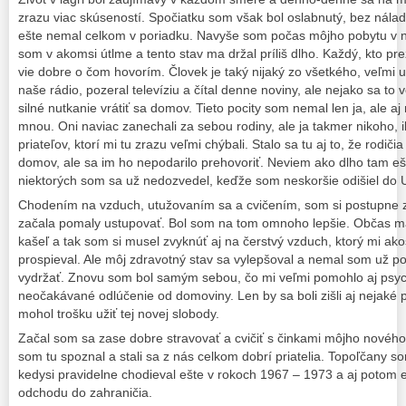
zrazu viac skúseností. Spočiatku som však bol oslabnutý, bez nálad
ešte nemal celkom v poriadku. Navyše som počas môjho pobytu v ne
som v akomsi útlme a tento stav ma držal príliš dlho. Každý, kto pre
vie dobre o čom hovorím. Človek je taký nijaký zo všetkého, veľmi
naše rádio, pozeral televíziu a čítal denne noviny, ale nejako sa to
silné nutkanie vrátiť sa domov. Tieto pocity som nemal len ja, ale aj 
mnou. Oni naviac zanechali za sebou rodiny, ale ja takmer nikoho, i
priateľov, ktorí mi tu zrazu veľmi chýbali. Stalo sa tu aj to, že rodičia 
domov, ale sa im ho nepodarilo prehovoriť. Neviem ako dlho tam eš
niektorých som sa už nedozvedel, keďže som neskoršie odišiel do 
Chodením na vzduch, utužovaním sa a cvičením, som si postupne z
začala pomaly ustupovať. Bol som na tom omnoho lepšie. Občas ma 
kašeľ a tak som si musel zvyknúť aj na čerstvý vzduch, ktorý mi akos
prospieval. Ale môj zdravotný stav sa vylepšoval a nemal som už p
vydržať. Znovu som bol samým sebou, čo mi veľmi pomohlo aj psych
neočakávané odlúčenie od domoviny. Len by sa boli zišli aj nejaké 
mohol trošku užiť tej novej slobody.
Začal som sa zase dobre stravovať a cvičiť s činkami môjho nového
som tu spoznal a stali sa z nás celkom dobrí priatelia. Topoľčany 
kedysi pravidelne chodieval ešte v rokoch 1967 – 1973 a aj potom 
odchodu do zahraničia.