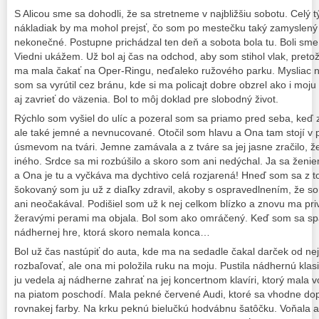
S Alicou sme sa dohodli, že sa stretneme v najbližšiu sobotu. Celý 
nákladiak by ma mohol prejsť, čo som po mestečku taký zamyslený ch
nekonečné. Postupne prichádzal ten deň a sobota bola tu. Boli sme
Viedni ukážem. Už bol aj čas na odchod, aby som stihol vlak, pretož
ma mala čakať na Oper-Ringu, neďaleko ružového parku. Mysliac n
som sa vyrútil cez bránu, kde si ma policajt dobre obzrel ako i moj
aj zavrieť do väzenia. Bol to môj doklad pre slobodný život.
Rýchlo som vyšiel do ulíc a pozeral som sa priamo pred seba, keď 
ale také jemné a nevnucované. Otočil som hlavu a Ona tam stojí v
úsmevom na tvári. Jemne zamávala a z tváre sa jej jasne zračilo, že
iného. Srdce sa mi rozbúšilo a skoro som ani nedýchal. Ja sa ženi
a Ona je tu a vyčkáva ma dychtivo celá rozjarená! Hneď som sa z t
šokovaný som ju už z diaľky zdravil, akoby s ospravedlnením, že so
ani neočakával. Podišiel som už k nej celkom blízko a znovu ma priv
žeravými perami ma objala. Bol som ako omráčený. Keď som sa spa
nádhernej hre, ktorá skoro nemala konca…
Bol už čas nastúpiť do auta, kde ma na sedadle čakal darček od nej
rozbaľovať, ale ona mi položila ruku na moju. Pustila nádhernú klas
ju vedela aj nádherne zahrať na jej koncertnom klavíri, ktorý mala 
na piatom poschodí. Mala pekné červené Audi, ktoré sa vhodne dop
rovnakej farby. Na krku peknú bielučkú hodvábnu šatôčku. Voňala 