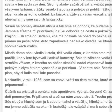
svetla v ten sychravý deň. Stromy akoby začali ožívať a kvitnúť pria
všetkými farbami, vtáčiky veselo štebotali a poletovali poblíž nášh
okienka ale aj rýchlo odleteli iba kúsok a vždy sa k nám vracali a teš
ubiehal a my sme sa cítili fantasticky.
Vášeň sa pomaly ako-tak utíšila a tak sme sa dohodli, že budeme 
Jemne a šťastne mi pridržiavajúc ruku odbočila na cestu a pokračo
krajinou. Išli sme do Badenu, kde ma pozvala na obed do peknej reš
priamo na pešej zóne. Auto zaparkovala neďaleko divadla, ku ktoré
spomienkach vrátim.
Mladá dáma nás uviedla k stolu, tiež vedľa okna, z ktorého sme ma
parčík, kde v lete bývavali klasické koncerty. Bola to záhrada ved
strmším vŕškom, z ktorého sa občas skotúľali nadol vápencové kamie
pekným bielym štrkom vystlané ako perinkou…V centre bola Beetho
plno, aby si ľudia mali kde posadať.
Neskoršie, v roku 1986, som sa znovu vrátil na tieto miesta, ktoré 
pripomenuli…
Čašník sa pristavil a ponúkal nás aperitívom. Vybrala červené Cin
doň ponoreným. Pripili sme si a oči sa nám znovu stretli. Trochu pru
Súc slepý a hluchý som ju k sebe pritiahol a vtlačil jej hlboký a ho
ma jemne odtlačila na okamih kratučký, ale vzápätí si ma k sebe sil