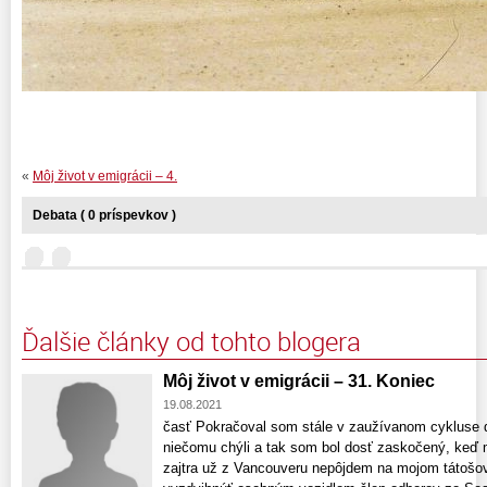
«
Môj život v emigrácii – 4.
Debata ( 0 príspevkov )
Ďalšie články od tohto blogera
Môj život v emigrácii – 31. Koniec
19.08.2021
časť Pokračoval som stále v zaužívanom cykluse 
niečomu chýli a tak som bol dosť zaskočený, keď m
zajtra už z Vancouveru nepôjdem na mojom tátošov