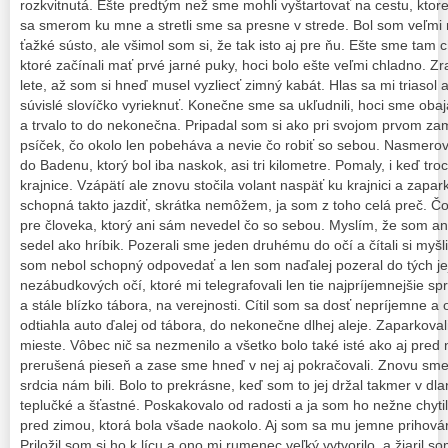
rozkvitnutá. Ešte predtým než sme mohli vyštartovať na cestu, kto
sa smerom ku mne a stretli sme sa presne v strede. Bol som veľmi 
ťažké sústo, ale všimol som si, že tak isto aj pre ňu. Ešte sme tam 
ktoré začínali mať prvé jarné puky, hoci bolo ešte veľmi chladno. 
lete, až som si hneď musel vyzliecť zimný kabát. Hlas sa mi triaso
súvislé slovíčko vyrieknuť. Konečne sme sa ukľudnili, hoci sme obaja
a trvalo to do nekonečna. Pripadal som si ako pri svojom prvom za
psíček, čo okolo len pobeháva a nevie čo robiť so sebou. Nasmer
do Badenu, ktorý bol iba naskok, asi tri kilometre. Pomaly, i keď 
krajnice. Vzápätí ale znovu stočila volant naspäť ku krajnici a zapar
schopná takto jazdiť, skrátka nemôžem, ja som z toho celá preč. 
pre človeka, ktorý ani sám nevedel čo so sebou. Myslím, že som ani
sedel ako hríbik. Pozerali sme jeden druhému do očí a čítali si myšl
som nebol schopný odpovedať a len som naďalej pozeral do tých j
nezábudkových očí, ktoré mi telegrafovali len tie najpríjemnejšie sp
a stále blízko tábora, na verejnosti. Cítil som sa dosť nepríjemne a o
odtiahla auto ďalej od tábora, do nekonečne dlhej aleje. Zaparko
mieste. Vôbec nič sa nezmenilo a všetko bolo také isté ako aj pred 
prerušená pieseň a zase sme hneď v nej aj pokračovali. Znovu sme s
srdcia nám bili. Bolo to prekrásne, keď som to jej držal takmer v dl
teplučké a šťastné. Poskakovalo od radosti a ja som ho nežne chyti
pred zimou, ktorá bola všade naokolo. Aj som sa mu jemne prihová
Priložil som si ho k lícu a ono mi rumenec veľký vytvorilo, a žiaril s