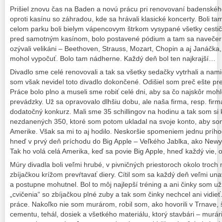
Prišiel znovu čas na Baden a novú prácu pri renovovaní badenského
oproti kasínu so záhradou, kde sa hrávali klasické koncerty. Boli t
celom parku boli bielym vápencovym štrkom vysypané všetky cestič
pred samotným kasínom, bolo postavené pódium a tam sa navečer 
ozývali velikáni – Beethoven, Strauss, Mozart, Chopin a aj Janáčk
mohol vypočuť. Bolo tam nádherne. Každý deň bol ten najkrajší…
Divadlo sme celé renovovali a tak sa všetky sedačky vytrhali a nami
som však nevidel toto divadlo dokončené. Odišiel som preč ešte pr
Práce bolo plno a museli sme robiť celé dni, aby sa čo najskôr moh
prevádzky. Už sa opravovalo dlhšiu dobu, ale naša firma, resp. firma
dodatočný konkurz. Mali sme 35 schillingov na hodinu a tak som si
nezdanených 350, ktoré som potom ukladal na svoje konto, aby som
Amerike. Však sa mi to aj hodilo. Neskoršie spomeniem jednu prího
hneď v prvý deň príchodu do Big Apple – Veľkého Jablka, ako Newy
Tak ho volá celá Amerika, keď sa povie Big Apple, hneď každý vie, o
Múry divadla boli veľmi hrubé, v pivničných priestoroch okolo troch
zbíjačkou krížom prevŕtavať diery. Cítil som sa každý deň veľmi un
a postupne mohutnel. Bol to môj najlepší tréning a ani činky som u
„cvičenia“ so zbíjačkou plné zuby a tak som činky nechcel ani vidieť
práce. Nakoľko nie som murárom, robil som, ako hovorili v Trnave, 
cementu, tehál, dosiek a všetkého materiálu, ktorý stavbári – murár