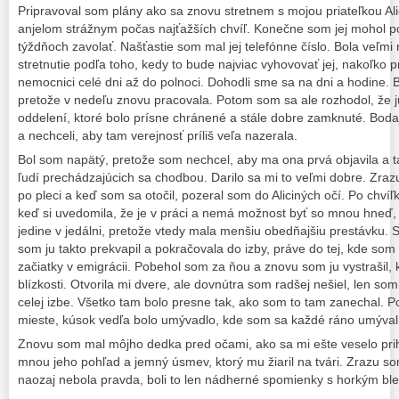
Pripravoval som plány ako sa znovu stretnem s mojou priateľkou Al
anjelom strážnym počas najťažších chvíľ. Konečne som jej mohol po
týždňoch zavolať. Našťastie som mal jej telefónne číslo. Bola veľmi 
stretnutie podľa toho, kedy to bude najviac vyhovovať jej, nakoľko 
nemocnici celé dni až do polnoci. Dohodli sme sa na dni a hodine. Bo
pretože v nedeľu znovu pracovala. Potom som sa ale rozhodol, že 
oddelení, ktoré bolo prísne chránené a stále dobre zamknuté. Bodaj
a nechceli, aby tam verejnosť príliš veľa nazerala.
Bol som napätý, pretože som nechcel, aby ma ona prvá objavila a 
ľudí prechádzajúcich sa chodbou. Darilo sa mi to veľmi dobre. Zra
po pleci a keď som sa otočil, pozeral som do Aliciných očí. Po chví
keď si uvedomila, že je v práci a nemá možnost byť so mnou hneď, 
jedine v jedálni, pretože vtedy mala menšiu obedňajšiu prestávku. St
som ju takto prekvapil a pokračovala do izby, práve do tej, kde som
začiatky v emigrácii. Pobehol som za ňou a znovu som ju vystrašil, 
blízkosti. Otvorila mi dvere, ale dovnútra som radšej nešiel, len so
celej izbe. Všetko tam bolo presne tak, ako som to tam zanechal. Po
mieste, kúsok vedľa bolo umývadlo, kde som sa každé ráno umýval
Znovu som mal môjho dedka pred očami, ako sa mi ešte veselo prih
mnou jeho pohľad a jemný úsmev, ktorý mu žiaril na tvári. Zrazu so
naozaj nebola pravda, boli to len nádherné spomienky s horkým b