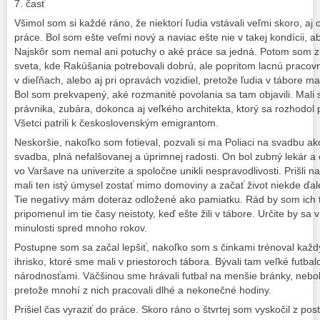
7. časť
Všimol som si každé ráno, že niektorí ľudia vstávali veľmi skoro, aj 
práce. Bol som ešte veľmi nový a naviac ešte nie v takej kondícii, a
Najskôr som nemal ani potuchy o aké práce sa jedná. Potom som zist
sveta, kde Rakúšania potrebovali dobrú, ale popritom lacnú pracovnú
v dieľňach, alebo aj pri opravách vozidiel, pretože ľudia v tábore m
Bol som prekvapený, aké rozmanité povolania sa tam objavili. Mali 
právnika, zubára, dokonca aj veľkého architekta, ktorý sa rozhodol pr
Všetci patrili k československým emigrantom.
Neskoršie, nakoľko som fotieval, pozvali si ma Poliaci na svadbu ak
svadba, plná nefalšovanej a úprimnej radosti. On bol zubný lekár a 
vo Varšave na univerzite a spoločne unikli nespravodlivosti. Prišli na 
mali ten istý úmysel zostať mimo domoviny a začať život niekde ďa
Tie negatívy mám doteraz odložené ako pamiatku. Rád by som ich te
pripomenul im tie časy neistoty, keď ešte žili v tábore. Určite by sa 
minulosti spred mnoho rokov.
Postupne som sa začal lepšiť, nakoľko som s činkami trénoval kaž
ihrisko, ktoré sme mali v priestoroch tábora. Bývali tam veľké futb
národnosťami. Väčšinou sme hrávali futbal na menšie bránky, nebolo 
pretože mnohí z nich pracovali dlhé a nekonečné hodiny.
Prišiel čas vyraziť do práce. Skoro ráno o štvrtej som vyskočil z post