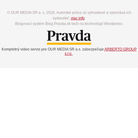
© OUR MEDIA SR a. s. 2026. Autorské práva sú vyhradené a vykonáva ich
vydavateľ,
viac info
.
Blogovací systém Blog.Pravda.sk beží na technológií Wordpress.
Kompletný video servis pre OUR MEDIA SR a.s. zabezpečuje
ARBERTO GROUP
s.r.o.
.