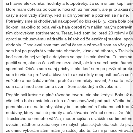
si hlavne elektroniku, hodinky a fotopotreby. Ja som si tam kúpil a
ktoré mám doteraz odložené, hoci ich už nenosím, ale je to akási n
časy a som vždy šťastný, keď si ich vyberiem a pozriem sa na ne.
Potraviny sme si chodievali nakupovať do blízkej Billy, ktorá bola 
šokom, nakoľko to bola veľká hala oproti tým našim malým potravin
tým obrovským sortimentom. Teraz, keď som bol pred 20 rokmi v Bille
oproti autobusovému nádražiu a kúsok od železničnej stanice, spom
obdobia. Chodieval som tam veľmi často a zároveň som sa vždy pon
som bol po prvýkrát v takomto obchode, kúsok od tábora, v Traiski
keď som do nej vstúpil a dotykom sa spojil s minulosťou. Tu som sa
pocítil som, ako sa čas vôbec nezastavil, ale len sa echovým šumen
spomínal. Občas som sa aj prichytil, ako keď som po prvýkrát prekr
som to všetko prežíval a človeka to akosi nikdy neopustí počas celé
veľkého a neočakávaného, pretože som nikdy neveril, že sa to prá
som sa a hneď som tomu uveril. Som slobodným človekom…
Regále boli krásne a plné rôzneho tovaru, nie ako kedysi. Bola už
všetkého bolo dostatok a nikto nič neschovával pod pult. Všetko bo
pomohlo a nie na to, aby sklady boli preplnené a ľudia museli hromži
nedávny, ktorý mal iné priority a očakávania. Všimol som si, že táto 
Traiskirchene omnoho väčšia, modernejšia a s väčším sortimentom 
ovocím, nádherne zabaleným v malých plastických obaloch. Je pravd
zeleninu vyberám sám, mám ju radšej ako tú, čo mi je naservírovan