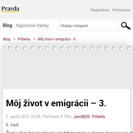
Registrácia
Prihlásenie
Blog
Najnovšie články
Najčítanejšie články
Blog
>
Príbehy
>
Môj život v emigrácii - 3.
Najkomentovanejšie články
Zoznam blogov
Komerčné blogy
Môj život v emigrácii – 3.
1. apríla 2021 10:59
, Prečítané 4 795x,
jano0626
,
Príbehy
5. časť
Život v lágri bol zaujímavý v každom smere a denno-denne sa na m