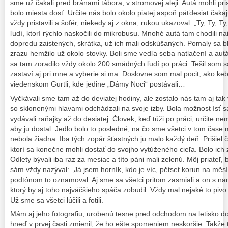
sme už čakali pred bránami tábora, v stromovej aleji. Autá mohli pris
bolo miesta dosť. Určite nás bolo okolo piatej aspoň päťdesiat čakaj
vždy pristavili a šofér, niekedy aj z okna, rukou ukazoval: „Ty, Ty, Ty,
ľudí, ktorí rýchlo naskočili do mikrobusu. Mnohé autá tam chodili nai
dopredu zaistených, skrátka, už ich mali odskúšaných. Pomaly sa blí
zrazu hemžilo už okolo stovky. Boli sme vedľa seba natlačení a autá
sa tam zoradilo vždy okolo 200 smädných ľudí po práci. Tešil som s
zastaví aj pri mne a vyberie si ma. Doslovne som mal pocit, ako k
viedenskom Gurtli, kde jedine „Dámy Noci“ postávali…
Vyčkávali sme tam až do deviatej hodiny, ale zostalo nás tam aj tak
so sklonenými hlavami odchádzali na svoje izby. Bola možnost ísť s
vydávali raňajky až do desiatej. Človek, keď túži po práci, určite ne
aby ju dostal. Jedlo bolo to posledné, na čo sme všetci v tom čase m
nebola žiadna. Iba tých zopár šťastných ju malo každý deň. Prišiel 
ktorí sa konečne mohli dostať do svojho vytúženého cieľa. Bolo ich
Odlety bývali iba raz za mesiac a títo páni mali zelenú. Môj priateľ,
sám vždy nazýval: „Já jsem horník, kdo je víc, pětset korun na měsí
podtónom to oznamoval. Aj sme sa všetci pritom zasmiali a on s na
ktorý by aj toho najväčšieho spáča zobudil. Vždy mal nejaké to pivo 
Už sme sa všetci lúčili a fotili.
Mám aj jeho fotografiu, urobenú tesne pred odchodom na letisko 
hneď v prvej časti zmienil, že ho ešte spomeniem neskoršie. Takže 