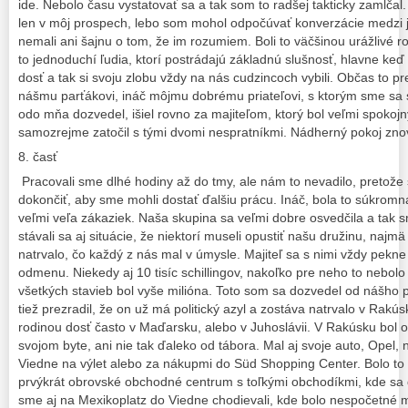
ide. Nebolo času vystatovať sa a tak som to radšej takticky zamlčal. 
len v môj prospech, lebo som mohol odpočúvať konverzácie medzi j
nemali ani šajnu o tom, že im rozumiem. Boli to väčšinou urážlivé r
to jednoduchí ľudia, ktorí postrádajú základnú slušnosť, hlavne keď 
dosť a tak si svoju zlobu vždy na nás cudzincoch vybili. Občas to pr
nášmu parťákovi, ináč môjmu dobrému priateľovi, s ktorým sme sa s
odo mňa dozvedel, išiel rovno za majiteľom, ktorý bol veľmi spokoj
samozrejme zatočil s tými dvomi nespratníkmi. Nádherný pokoj zn
8. časť
Pracovali sme dlhé hodiny až do tmy, ale nám to nevadilo, pretože 
dokončiť, aby sme mohli dostať ďalšiu prácu. Ináč, bola to súkromn
veľmi veľa zákaziek. Naša skupina sa veľmi dobre osvedčila a tak s
stávali sa aj situácie, že niektorí museli opustiť našu družinu, na
natrvalo, čo každý z nás mal v úmysle. Majiteľ sa s nimi vždy pekne 
odmenu. Niekedy aj 10 tisíc schillingov, nakoľko pre neho to nebol
všetkých stavieb bol vyše milióna. Toto som sa dozvedel od nášho p
tiež prezradil, že on už má politický azyl a zostáva natrvalo v Rakú
rodinou dosť často v Maďarsku, alebo v Juhoslávii. V Rakúsku bol 
svojom byte, ani nie tak ďaleko od tábora. Mal aj svoje auto, Opel,
Viedne na výlet alebo za nákupmi do Süd Shopping Center. Bolo to 
prvýkrát obrovské obchodné centrum s toľkými obchodíkmi, kde sa 
sme aj na Mexikoplatz do Viedne chodievali, kde bolo nespočetné 