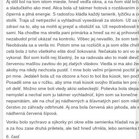
Aj stôl bol na tom istom mieste, hneď vedľa okna, a na ňom stál krč
a sladučkého ako med. Alica bola už takmer hotová s rozdávaním o
čiperná a plná energie. S radosťou kládla každý tanierik, lyžičku a
stolík. Traja už netrpezliví a vyhladnutí vysedávali za stolom. Už sa d
zdraví na to, aby sa mohli aj prejsť a obslúžiť sa. Už nepotrebovali 
sami. Na chodbe ma stretla pani primárka a hneď sa mi aj prihovor
nezabudol prísť ukázať na kontrolu. Vôbec jej nevadilo, že som tam
Neobávala sa a verila mi. Potom sme sa rozlúčili a ja som ešte chvíľ
celá bola z toho všetkého ešte dosť šokovaná. Nečakala to ani vo s
vykonal. Bol som kvôli nej šťastný, že sa radovala ako to malé diev
červenou mašľou zavitou do jej zlatých vláskov. Viedla si ma ako že
akoby ma nikdy nechcela pustiť. I mne bolo veľmi príjemné pocítiť jej
pri mne. Jedáleň bola už na obzore a hoci to bol iba kúsok, ten p
Posadili sme sa v rožku, aby sme mali kúsok svojho šťastia len pre
oň deliť. Možno sme boli vtedy akísi sebeckejší. Polievka bola slepa
nemyslel a nechal som ju takmer vychladnúť, kým som sa konečne k n
nepamätám, ale na chuť jej nádherných a šťavnatých perí som nikd
čerstvo zo záhrady odtrhnuté. Aj ona bola červená ako jahoda, ale e
nádherná červená šípová.
Vonku bolo sychravo a sýkorky pri okne ešte semienka hľadali na je
a za ňou zase druhá priletela, ale tiež hneď ufrnkla, lebo semienk
6. časť