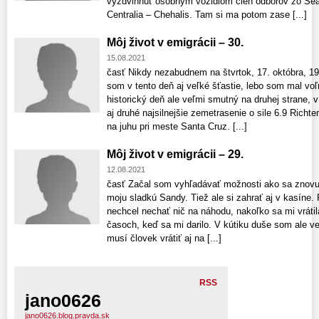
vyzdvihnúť osobným vozidlom člen odborov zo Sea
Centralia – Chehalis. Tam si ma potom zase [...]
Môj život v emigrácii – 30.
15.08.2021
časť Nikdy nezabudnem na štvrtok, 17. októbra, 19
som v tento deň aj veľké šťastie, lebo som mal vo
historický deň ale veľmi smutný na druhej strane, 
aj druhé najsilnejšie zemetrasenie o sile 6.9 Richt
na juhu pri meste Santa Cruz. [...]
Môj život v emigrácii – 29.
12.08.2021
časť Začal som vyhľadávať možnosti ako sa znovu v
moju sladkú Sandy. Tiež ale si zahrať aj v kasíne.
nechcel nechať nič na náhodu, nakoľko sa mi vrátil
časoch, keď sa mi darilo. V kútiku duše som ale ve
musí človek vrátiť aj na [...]
RSS
jano0626
jano0626.blog.pravda.sk