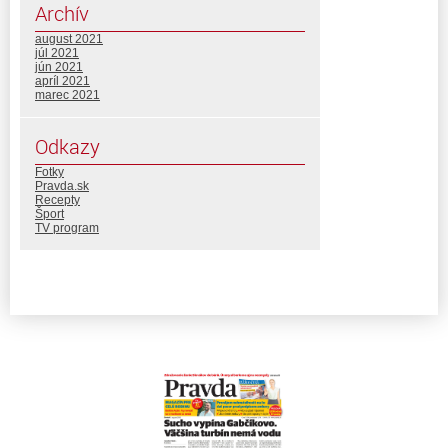
Archív
august 2021
júl 2021
jún 2021
apríl 2021
marec 2021
Odkazy
Fotky
Pravda.sk
Recepty
Šport
TV program