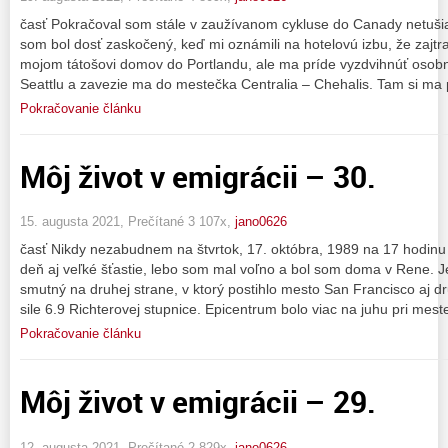
časť Pokračoval som stále v zaužívanom cykluse do Canady netušiac
som bol dosť zaskočený, keď mi oznámili na hotelovú izbu, že zaj
mojom tátošovi domov do Portlandu, ale ma príde vyzdvihnúť osob
Seattlu a zavezie ma do mestečka Centralia – Chehalis. Tam si ma
Pokračovanie článku
Môj život v emigrácii – 30.
15. augusta 2021, Prečítané 3 107x,
jano0626
časť Nikdy nezabudnem na štvrtok, 17. októbra, 1989 na 17 hodinu 
deň aj veľké šťastie, lebo som mal voľno a bol som doma v Rene. Je
smutný na druhej strane, v ktorý postihlo mesto San Francisco aj dr
sile 6.9 Richterovej stupnice. Epicentrum bolo viac na juhu pri mes
Pokračovanie článku
Môj život v emigrácii – 29.
12. augusta 2021, Prečítané 2 829x,
jano0626