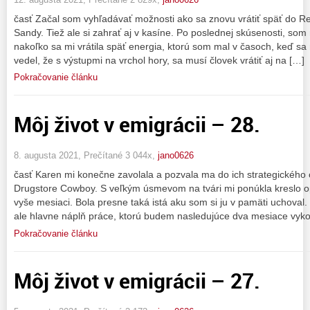
časť Začal som vyhľadávať možnosti ako sa znovu vrátiť späť do Re
Sandy. Tiež ale si zahrať aj v kasíne. Po poslednej skúsenosti, so
nakoľko sa mi vrátila späť energia, ktorú som mal v časoch, keď sa 
vedel, že s výstupmi na vrchol hory, sa musí človek vrátiť aj na […]
Pokračovanie článku
Môj život v emigrácii – 28.
8. augusta 2021, Prečítané 3 044x,
jano0626
časť Karen mi konečne zavolala a pozvala ma do ich strategického 
Drugstore Cowboy. S veľkým úsmevom na tvári mi ponúkla kreslo op
vyše mesiaci. Bola presne taká istá aku som si ju v pamäti uchoval
ale hlavne náplň práce, ktorú budem nasledujúce dva mesiace vyk
Pokračovanie článku
Môj život v emigrácii – 27.