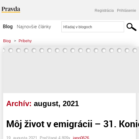
Registrácia
Prihlásenie
Blog
Najnovšie články
Najčítanejšie články
Blog
>
Príbehy
Najkomentovanejšie články
Zoznam blogov
Komerčné blogy
Archív:
august, 2021
Môj život v emigrácii – 31. Kon
19. augusta 2021, Prečítané 4 809x,
jano0626