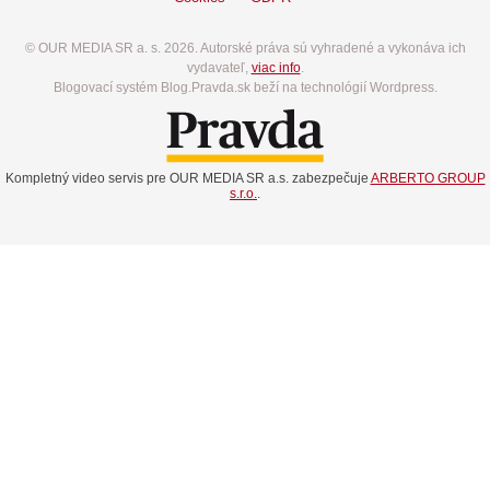
© OUR MEDIA SR a. s. 2026. Autorské práva sú vyhradené a vykonáva ich
vydavateľ,
viac info
.
Blogovací systém Blog.Pravda.sk beží na technológií Wordpress.
Kompletný video servis pre OUR MEDIA SR a.s. zabezpečuje
ARBERTO GROUP
s.r.o.
.