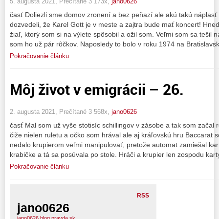
5. augusta 2021, Prečítané 3 173x,
jano0626
časť Doliezli sme domov zronení a bez peňazí ale akú takú náplasť
dozvedeli, že Karel Gott je v meste a zajtra bude mať koncert! Hne
žiaľ, ktorý som si na výlete spôsobil a ožil som. Veľmi som sa tešil n
som ho už pár rôčkov. Naposledy to bolo v roku 1974 na Bratislavsk
Pokračovanie článku
Môj život v emigrácii – 26.
2. augusta 2021, Prečítané 3 568x,
jano0626
časť Mal som už vyše stotisíc schillingov v zásobe a tak som začal r
čiže nielen ruletu a očko som hrával ale aj kráľovskú hru Baccarat 
nedalo krupierom veľmi manipulovať, pretože automat zamiešal kart
krabičke a tá sa posúvala po stole. Hráči a krupier len zospodu kart
Pokračovanie článku
RSS
jano0626
jano0626.blog.pravda.sk