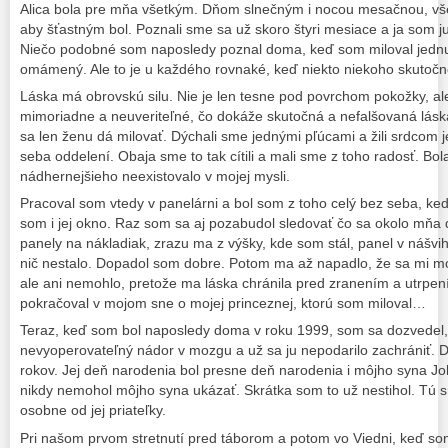
Alica bola pre mňa všetkým. Dňom slnečným i nocou mesačnou, vše
aby šťastným bol. Poznali sme sa už skoro štyri mesiace a ja som ju
Niečo podobné som naposledy poznal doma, keď som miloval jednu
omámený. Ale to je u každého rovnaké, keď niekto niekoho skutočne
Láska má obrovskú silu. Nie je len tesne pod povrchom pokožky, ale 
mimoriadne a neuveriteľné, čo dokáže skutočná a nefalšovaná láska
sa len ženu dá milovať. Dýchali sme jednými pľúcami a žili srdcom 
seba oddelení. Obaja sme to tak cítili a mali sme z toho radosť. Bo
nádhernejšieho neexistovalo v mojej mysli.
Pracoval som vtedy v panelárni a bol som z toho celý bez seba, keď
som i jej okno. Raz som sa aj pozabudol sledovať čo sa okolo mňa d
panely na nákladiak, zrazu ma z výšky, kde som stál, panel v nášvih
nič nestalo. Dopadol som dobre. Potom ma až napadlo, že sa mi mo
ale ani nemohlo, pretože ma láska chránila pred zranením a utrpen
pokračoval v mojom sne o mojej princeznej, ktorú som miloval…
Teraz, keď som bol naposledy doma v roku 1999, som sa dozvedel,
nevyoperovateľný nádor v mozgu a už sa ju nepodarilo zachrániť. D
rokov. Jej deň narodenia bol presne deň narodenia i môjho syna Jo
nikdy nemohol môjho syna ukázať. Skrátka som to už nestihol. Tú
osobne od jej priateľky.
Pri našom prvom stretnutí pred táborom a potom vo Viedni, keď som