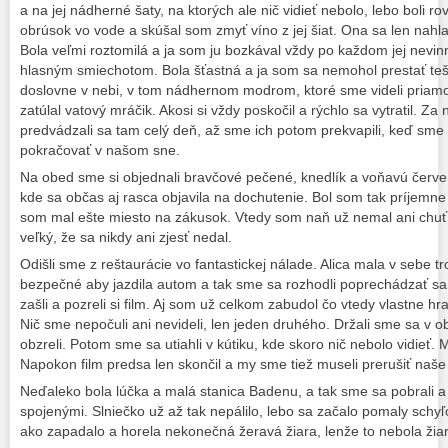
a na jej nádherné šaty, na ktorých ale nič vidieť nebolo, lebo boli 
obrúsok vo vode a skúšal som zmyť víno z jej šiat. Ona sa len nahl
Bola veľmi roztomilá a ja som ju bozkával vždy po každom jej ne
hlasným smiechotom. Bola šťastná a ja som sa nemohol prestať teši
doslovne v nebi, v tom nádhernom modrom, ktoré sme videli priamo
zatúlal vatový mráčik. Akosi si vždy poskočil a rýchlo sa vytratil. Za
predvádzali sa tam celý deň, až sme ich potom prekvapili, keď sme v
pokračovať v našom sne.
Na obed sme si objednali bravčové pečené, knedlík a voňavú červe
kde sa občas aj rasca objavila na dochutenie. Bol som tak príjemne
som mal ešte miesto na zákusok. Vtedy som naň už nemal ani chuť,
veľký, že sa nikdy ani zjesť nedal.
Odišli sme z reštaurácie vo fantastickej nálade. Alica mala v sebe t
bezpečné aby jazdila autom a tak sme sa rozhodli poprechádzať sa 
zašli a pozreli si film. Aj som už celkom zabudol čo vtedy vlastne hr
Nič sme nepočuli ani nevideli, len jeden druhého. Držali sme sa v ob
obzreli. Potom sme sa utiahli v kútiku, kde skoro nič nebolo vidieť. 
Napokon film predsa len skončil a my sme tiež museli prerušiť naše
Neďaleko bola lúčka a malá stanica Badenu, a tak sme sa pobrali a 
spojenými. Slniečko už až tak nepálilo, lebo sa začalo pomaly schy
ako zapadalo a horela nekonečná žeravá žiara, lenže to nebola žiar