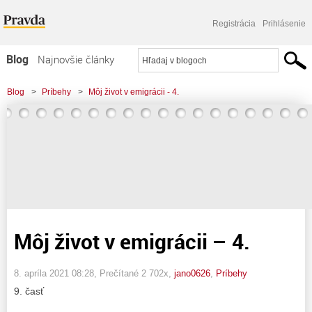
Registrácia
Prihlásenie
Blog
Najnovšie články
Najčítanejšie články
Blog
>
Príbehy
>
Môj život v emigrácii - 4.
Najkomentovanejšie články
Zoznam blogov
Komerčné blogy
Môj život v emigrácii – 4.
8. apríla 2021 08:28
, Prečítané 2 702x,
jano0626
,
Príbehy
časť