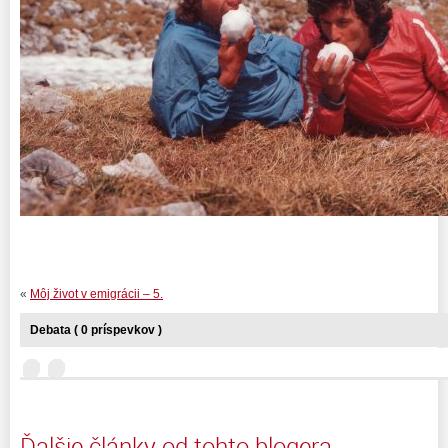
«
Môj život v emigrácii – 5.
Debata ( 0 príspevkov )
Ďalšie články od tohto blogera