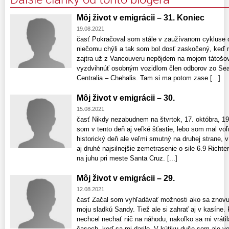
Môj život v emigrácii – 31. Koniec
19.08.2021
časť Pokračoval som stále v zaužívanom cykluse 
niečomu chýli a tak som bol dosť zaskočený, keď m
zajtra už z Vancouveru nepôjdem na mojom tátošov
vyzdvihnúť osobným vozidlom člen odborov zo Sea
Centralia – Chehalis. Tam si ma potom zase [...]
Môj život v emigrácii – 30.
15.08.2021
časť Nikdy nezabudnem na štvrtok, 17. októbra, 19
som v tento deň aj veľké šťastie, lebo som mal vo
historický deň ale veľmi smutný na druhej strane, 
aj druhé najsilnejšie zemetrasenie o sile 6.9 Richt
na juhu pri meste Santa Cruz. [...]
Môj život v emigrácii – 29.
12.08.2021
časť Začal som vyhľadávať možnosti ako sa znovu v
moju sladkú Sandy. Tiež ale si zahrať aj v kasíne.
nechcel nechať nič na náhodu, nakoľko sa mi vrátil
časoch, keď sa mi darilo. V kútiku duše som ale ve