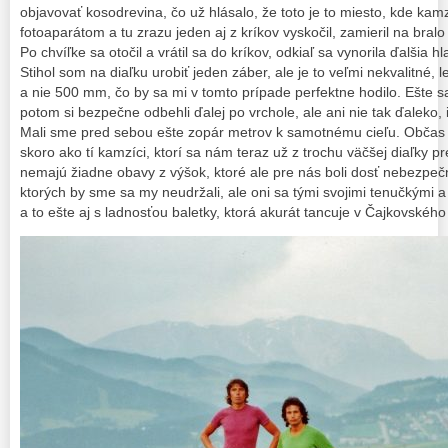
objavovať kosodrevina, čo už hlásalo, že toto je to miesto, kde kam
fotoaparátom a tu zrazu jeden aj z kríkov vyskočil, zamieril na bralo
Po chvíľke sa otočil a vrátil sa do kríkov, odkiaľ sa vynorila ďalšia 
Stihol som na diaľku urobiť jeden záber, ale je to veľmi nekvalitné,
a nie 500 mm, čo by sa mi v tomto prípade perfektne hodilo. Ešte s
potom si bezpečne odbehli ďalej po vrchole, ale ani nie tak ďaleko, 
Mali sme pred sebou ešte zopár metrov k samotnému cieľu. Občas s
skoro ako tí kamzíci, ktorí sa nám teraz už z trochu väčšej diaľky pr
nemajú žiadne obavy z výšok, ktoré ale pre nás boli dosť nebezpečné
ktorých by sme sa my neudržali, ale oni sa tými svojimi tenučkými a
a to ešte aj s ladnosťou baletky, ktorá akurát tancuje v Čajkovské