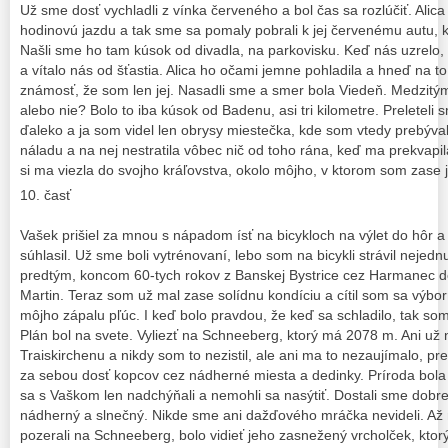
Už sme dosť vychladli z vínka červeného a bol čas sa rozlúčiť. Ali
hodinovú jazdu a tak sme sa pomaly pobrali k jej červenému autu, k
Našli sme ho tam kúsok od divadla, na parkovisku. Keď nás uzrelo,
a vítalo nás od šťastia. Alica ho očami jemne pohladila a hneď na t
známosť, že som len jej. Nasadli sme a smer bola Viedeň. Medzitým 
alebo nie? Bolo to iba kúsok od Badenu, asi tri kilometre. Preleteli 
ďaleko a ja som videl len obrysy miestečka, kde som vtedy prebýv
náladu a na nej nestratila vôbec nič od toho rána, keď ma prekvap
si ma viezla do svojho kráľovstva, okolo môjho, v ktorom som zase 
časť
Vašek prišiel za mnou s nápadom ísť na bicykloch na výlet do hôr 
súhlasil. Už sme boli vytrénovaní, lebo som na bicykli strávil nejedn
predtým, koncom 60-tych rokov z Banskej Bystrice cez Harmanec 
Martin. Teraz som už mal zase solídnu kondíciu a cítil som sa výb
môjho zápalu pľúc. I keď bolo pravdou, že keď sa schladilo, tak som 
Plán bol na svete. Vyliezť na Schneeberg, ktorý má 2078 m. Ani už 
Traiskirchenu a nikdy som to nezistil, ale ani ma to nezaujímalo, pr
za sebou dosť kopcov cez nádherné miesta a dedinky. Príroda bol
sa s Vaškom len nadchýňali a nemohli sa nasýtiť. Dostali sme dobre 
nádherný a slnečný. Nikde sme ani dažďového mráčka nevideli. Až 
pozerali na Schneeberg, bolo vidieť jeho zasnežený vrcholček, ktorý 