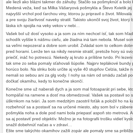
ale liezli ako blázni takmer do záhuby. Stačilo sa pošmyknúť a bolo 
Medená veža, keď sa Milka Vášaryová pošmykla a Števo Kvietik jej p
najvyšší vrchol pod ťarchou viny, ktorou ju pripravil o život. Milovala
a pre svoju žiarlivosť naveky stratil. Takisto ukončil svoj život, ktor
láska ich spojila na veky vekov v nebi…
Vašek bol už dosť vysoko a ja som za ním nechcel ísť, tak som hľa
schodík vyššie k nášmu cieľu, ale žiadna iná tam nebola. Musel s
sa veľmi nepozeral a dobre som urobil. Zvládal som to celkom dobre
pred horami. Lenže ten sa nikdy nesmie stratiť, pretože hory sú svo
priečiť, ináč ho potrescú. Niekedy aj kruto a prílišne tvrdo. Pri lezen
tak sme zo seba pomaly sťahovali šúpolie. Najprv teplákové bundy p
horúco bolo. Na slnku bolo určite aj vyše 40 stupňov Celzia, takže n
nemali so sebou ani za glg vody. I nohy sa nám od smädu začali p
dočkať okamihu, kedy to konečne skončí.
Konečne sme už naberali dych a ja som mal fotoaparát pri sebe, kt
hompáľal na ramene a dosť ma obmedzoval. Vašek sa postavil so 
úškrnkom na tvári. Ja som medzitým zaostril foťák a položil ho na
rozbehnúť sa a postaviť sa na určené miesto, aby som bol v zábere
pošmykla noha a dole pod nami bola priepasť aspoň sto metrová. Al
sa aj postaviť pred objektív. Možno je na fotografii trošku vidieť kys
snažil dobehnúť načas a v zdraví…
Ešte sme takýchto okamihov zažili zopár ale pomaly sme sa približov