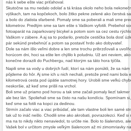
nás k sebe ešte viac priťahoval.
Skutočne sa mu nedalo odolať a tá krása okolo neho bola nekonečn
výškach, tam na kopčekoch, bolo žitko pekne zelené ako čerstvá sa
a bolo do zlatista sfarbené. Pomaly sme sa poberali a mali sme pr
kilometrov. Predtým sme sa tam ešte s Vaškom vyfotili. Prebehol so
fotoaparát na zaparkovaný bicykel a potom som sa cez cestu rýchlo v
Vaškom v zábere. A aj sa to podarilo, pretože cestička bola dosť úz
pár sekúnd prebehnúť a potom sa postaviť hrdo ako dobyvateľ.
Dole sa nám išlo veľmi dobre a len sme trochu pribrzďovali a uvoľň
horúcom dni, hoci sa ešte len chýlilo k poludniu. Už ani neviem, ak
konečne dorazili do Puchbergu, nad ktorým sa táto hora týčila.
Napili sme sa vody u dobrých ľudí, ktorí sa nám ponúkli, že sa nám 
pôjdeme do hôr. Aj sme ich u nich nechali, pretože pred nami bola 
kilometrová cesta pod úpätie samotnej hory. Urobili sme veľkú chyb
neskoršie, až keď sme prišli na vrchol.
Boli sme už priamo pod horou a tak sme začali pomaly liezť takmer
ale bez lán. Spoliehali sme sa čisto na našu kondíciu. Spomínam si,
keď sme sa fotili na kopci za dedinou.
Strmín začalo viac a viac pribúdať, ale tam vlastne boli len samé s
tak už to ináč nešlo. Chodili sme ako akrobati, povrazolezci. Keď s
ma na to nikdy nikto nenaviedol, to určite nie. Bolo to šialenstvo, a
Vašek bol v určitom zmysle veľkým šialencom až mi zimomriavky n