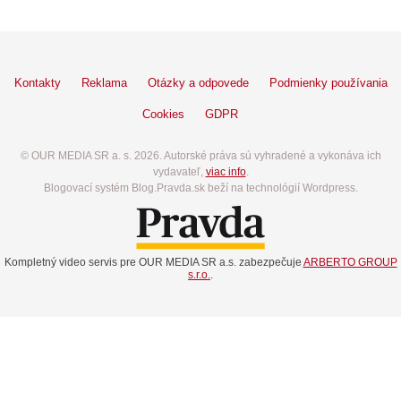
Kontakty
Reklama
Otázky a odpovede
Podmienky používania
Cookies
GDPR
© OUR MEDIA SR a. s. 2026. Autorské práva sú vyhradené a vykonáva ich
vydavateľ,
viac info
.
Blogovací systém Blog.Pravda.sk beží na technológií Wordpress.
Kompletný video servis pre OUR MEDIA SR a.s. zabezpečuje
ARBERTO GROUP
s.r.o.
.