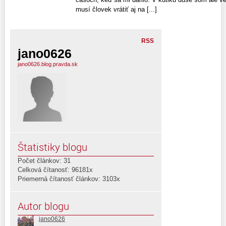
musí človek vrátiť aj na [...]
RSS
jano0626
jano0626.blog.pravda.sk
Štatistiky blogu
Počet článkov: 31
Celková čítanosť: 96181x
Priemerná čítanosť článkov: 3103x
Autor blogu
jano0626