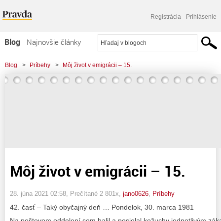
Registrácia
Prihlásenie
Blog
Najnovšie články
Najčítanejšie články
Blog
>
Príbehy
>
Môj život v emigrácii – 15.
Najkomentovanejšie články
Zoznam blogov
Komerčné blogy
Môj život v emigrácii – 15.
28. júna 2021 02:58
, Prečítané 2 801x,
jano0626
,
Príbehy
42. časť – Taký obyčajný deň … Pondelok, 30. marca 1981
Na poštovom oddelení som balil a posielal kožuchy jednotlivým záka