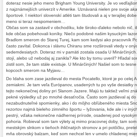
doteraz nesie jeho meno Brigham Young University. Je vo vedľajšo
z najznámejších univerzít v Amerike. Uznávaná nielen pre svoje aka
športové. I niektorí slovenskí atléti tam študovali a aj v terajšej 
meno si teraz nespomeniem…
Občas som sa zastavil v obchodíku, kde široko-ďaleko nebolo nič,
kde občas pobehovali koníky. Niečo podobné našim kysuckým lazom,
Bradlom smerom do Starej Turej, kam som kedysi ako pracovník Po
často zavítal. Dokonca i slávnu Chiranu sme rozširovali vtedy v on
sedemdesiatych. Doteraz mi v pamäti zostala osada U Minárčiných.
stojí, alebo už nebodaj aj zanikla? Ale kto by tomu uveril? Hľadal 
zistil som, že tam stále existuje. U Minárčiných! Našiel som to tes
kopcoch smerom na Myjavu…
Do Idaha som zase jazdieval do mesta Pocatello, ktoré je po celej 
zemiakmi. Je tam veľa Európanov, usadených tu po vyše desiatky ro
tejto nekonečnej doliny pri Slanom Jazere. Majú tu taktiež veľmi 
pekné výsledky už po mnohé desaťročia. Často som jazdieval aj do
nezabudnuteľné spomienky, ako i do môjho obľúbeného miesta Snow
rezortov najmä bieleho zimného športu – lyžovania, kde ale i v inýc
pestrý, vďaka nekonečne nádhernej prírode, osadenej pod vysoký
pohoria. Robieval som tam výlety aj mimo pracovnej doby, tam som
mestským slnkom v tieňoch ihličnatých stromov a pri potôčku, prete
mňa obrovský balzam, keď som nechcel len v umelo chladenej miest