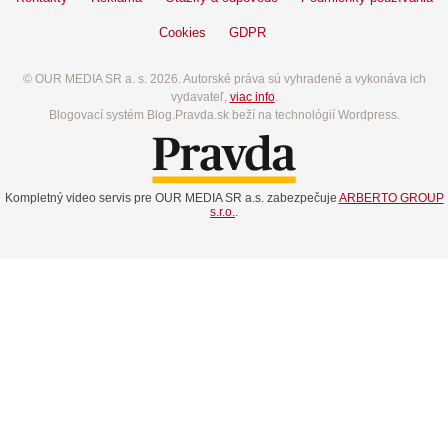
Cookies
GDPR
© OUR MEDIA SR a. s. 2026. Autorské práva sú vyhradené a vykonáva ich
vydavateľ,
viac info
.
Blogovací systém Blog.Pravda.sk beží na technológií Wordpress.
Kompletný video servis pre OUR MEDIA SR a.s. zabezpečuje
ARBERTO GROUP
s.r.o.
.