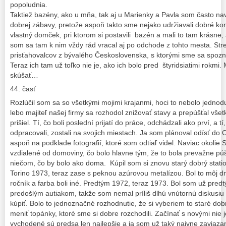
popoludnia.
Taktiež bazény, ako u mňa, tak aj u Marienky a Pavla som často nav
dobrej zábavy, pretože aspoň takto sme nejako udržiavali dobré kont
vlastný domček, pri ktorom si postavili bazén a mali to tam krásne, 
som sa tam k nim vždy rád vracal aj po odchode z tohto mesta. Str
prisťahovalcov z bývalého Československa, s ktorými sme sa spoznáv
Teraz ich tam už toľko nie je, ako ich bolo pred štyridsiatimi rokmi. 
skúšať…
44. časť
Rozlúčil som sa so všetkými mojimi krajanmi, hoci to nebolo jedno
lebo majiteľ našej firmy sa rozhodol znižovať stavy a prepúšťal vše
prišiel. Tí, čo boli poslední prijatí do práce, odchádzali ako prví, a t
odpracovali, zostali na svojich miestach. Ja som plánoval odísť do 
aspoň na podklade fotografií, ktoré som odtiaľ videl. Naviac okolie S
vzdialené od domoviny, čo bolo hlavne tým, že to bola prevažne púšt
niečom, čo by bolo ako doma. Kúpil som si znovu starý dobrý stat
Torino 1973, teraz zase s peknou azúrovou metalízou. Bol to môj dru
ročník a farba boli iné. Predtým 1972, teraz 1973. Bol som už pred
predošlým autiakom, takže som nemal príliš dlhú vnútornú diskusiu
kúpiť. Bolo to jednoznačné rozhodnutie, že si vyberiem to staré d
meniť topánky, ktoré sme si dobre rozchodili. Začínať s novými nie j
vychodené sú predsa len najlepšie a ja som už taký naivne zaviaz