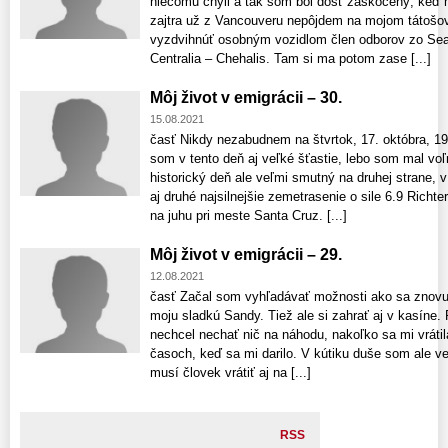
niečomu chýli a tak som bol dosť zaskočený, keď m
zajtra už z Vancouveru nepôjdem na mojom tátošov
vyzdvihnúť osobným vozidlom člen odborov zo Sea
Centralia – Chehalis. Tam si ma potom zase [...]
Môj život v emigrácii – 30.
15.08.2021
časť Nikdy nezabudnem na štvrtok, 17. októbra, 19
som v tento deň aj veľké šťastie, lebo som mal vo
historický deň ale veľmi smutný na druhej strane, 
aj druhé najsilnejšie zemetrasenie o sile 6.9 Richt
na juhu pri meste Santa Cruz. [...]
Môj život v emigrácii – 29.
12.08.2021
časť Začal som vyhľadávať možnosti ako sa znovu v
moju sladkú Sandy. Tiež ale si zahrať aj v kasíne.
nechcel nechať nič na náhodu, nakoľko sa mi vrátil
časoch, keď sa mi darilo. V kútiku duše som ale ve
musí človek vrátiť aj na [...]
RSS