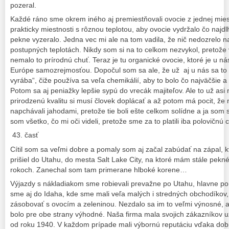
pozeral.
Každé ráno sme okrem iného aj premiestňovali ovocie z jednej miest
prakticky miestnosti s rôznou teplotou, aby ovocie vydržalo čo najdl
pekne vyzeralo. Jedna vec mi ale na tom vadila, že nič nedozrelo na
postupných teplotách. Nikdy som si na to celkom nezvykol, pretože 
nemalo to prírodnú chuť. Teraz je tu organické ovocie, ktoré je u n
Európe samozrejmosťou. Dopočul som sa ale, že už aj u nás sa to 
vyrába“, čiže používa sa veľa chemikálií, aby to bolo čo najväčšie a 
Potom sa aj peniažky lepšie sypú do vrecák majiteľov. Ale to už asi 
prirodzenú kvalitu si musí človek doplácať a až potom má pocit, že
napchávali jahodami, pretože tie boli ešte celkom solídne a ja som si
som všetko, čo mi oči videli, pretože sme za to platili iba polovičn
43. časť
Cítil som sa veľmi dobre a pomaly som aj začal zabúdať na zápal,
prišiel do Utahu, do mesta Salt Lake City, na ktoré mám stále pekné
rokoch. Zanechal som tam primerane hlboké korene…
Výjazdy s nákladiakom sme robievali prevažne po Utahu, hlavne po b
sme aj do Idaha, kde sme mali veľa malých i stredných obchodíkov, 
zásobovať s ovocím a zeleninou. Nezdalo sa im to veľmi výnosné, al
bolo pre obe strany výhodné. Naša firma mala svojich zákazníkov u
od roku 1940. V každom prípade mali výbornú reputáciu vďaka d