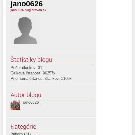
jano0626
jano0626.blog.pravda.sk
Štatistiky blogu
Počet článkov: 31
Celková čítanosť: 96257x
Priemerná čítanosť článkov: 3105x
Autor blogu
jano0626
Kategórie
Príbehy
(31)