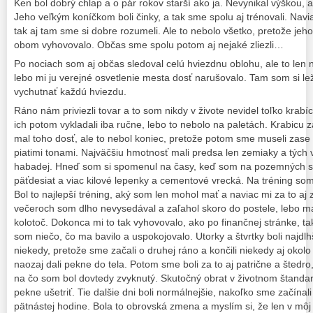
Ken bol dobrý chlap a o pár rokov starší ako ja. Nevynikal výškou, a
Jeho veľkým koníčkom boli činky, a tak sme spolu aj trénovali. Navi
tak aj tam sme si dobre rozumeli. Ale to nebolo všetko, pretože jeh
obom vyhovovalo. Občas sme spolu potom aj nejaké zliezli…
Po nociach som aj občas sledoval celú hviezdnu oblohu, ale to len
lebo mi ju verejné osvetlenie mesta dosť narušovalo. Tam som si le
vychutnať každú hviezdu.
Ráno nám priviezli tovar a to som nikdy v živote nevidel toľko krabí
ich potom vykladali iba ručne, lebo to nebolo na paletách. Krabicu 
mal toho dosť, ale to nebol koniec, pretože potom sme museli zase 
piatimi tonami. Najväčšiu hmotnosť mali predsa len zemiaky a tých 
habadej. Hneď som si spomenul na časy, keď som na pozemných sta
päťdesiat a viac kilové lepenky a cementové vrecká. Na tréning so
Bol to najlepší tréning, aký som len mohol mať a naviac mi za to aj z
večeroch som dlho nevysedával a zaľahol skoro do postele, lebo m
kolotoč. Dokonca mi to tak vyhovovalo, ako po finančnej stránke, ta
som niečo, čo ma bavilo a uspokojovalo. Utorky a štvrtky boli najdl
niekedy, pretože sme začali o druhej ráno a končili niekedy aj okol
naozaj dali pekne do tela. Potom sme boli za to aj patrične a štedr
na čo som bol dovtedy zvyknutý. Skutočný obrat v životnom štandar
pekne ušetriť. Tie dalšie dni boli normálnejšie, nakoľko sme začínali
pätnástej hodine. Bola to obrovská zmena a myslím si, že len v môj