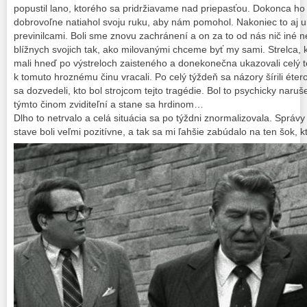
popustil lano, ktorého sa pridržiavame nad priepasťou. Dokonca ho a
dobrovoľne natiahol svoju ruku, aby nám pomohol. Nakoniec to aj ur
previnilcami. Boli sme znovu zachránení a on za to od nás nič iné n
blížnych svojich tak, ako milovanými chceme byť my sami. Strelca, k
mali hneď po výstreloch zaisteného a donekonečna ukazovali celý te
k tomuto hroznému činu vracali. Po celý týždeň sa názory šírili é
sa dozvedeli, kto bol strojcom tejto tragédie. Bol to psychicky naruše
týmto činom zviditeľní a stane sa hrdinom…
Dlho to netrvalo a celá situácia sa po týždni znormalizovala. Sprá
stave boli veľmi pozitívne, a tak sa mi ľahšie zabúdalo na ten šok, 