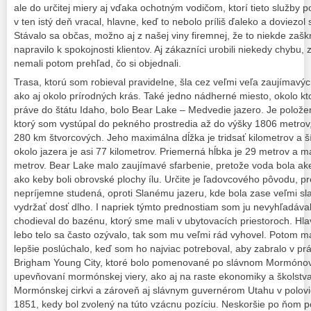
ale do určitej miery aj vďaka ochotným vodičom, ktorí tieto služby 
v ten istý deň vracal, hlavne, keď to nebolo príliš ďaleko a doviezol
Stávalo sa občas, možno aj z našej viny firemnej, že to niekde zaškr
napravilo k spokojnosti klientov. Aj zákazníci urobili niekedy chybu, 
nemali potom prehľad, čo si objednali.
Trasa, ktorú som robieval pravidelne, šla cez veľmi veľa zaujímavýc
ako aj okolo prírodných krás. Také jedno nádherné miesto, okolo kt
práve do štátu Idaho, bolo Bear Lake – Medvedie jazero. Je polož
ktorý som vystúpal do pekného prostredia až do výšky 1806 metrov,
280 km štvorcových. Jeho maximálna dĺžka je tridsať kilometrov a 
okolo jazera je asi 77 kilometrov. Priemerná hĺbka je 29 metrov a 
metrov. Bear Lake malo zaujímavé sfarbenie, pretože voda bola akej
ako keby boli obrovské plochy ílu. Určite je ľadovcového pôvodu, p
nepríjemne studená, oproti Slanému jazeru, kde bola zase veľmi slan
vydržať dosť dlho. I napriek týmto prednostiam som ju nevyhľadáva
chodieval do bazénu, ktorý sme mali v ubytovacích priestoroch. Hla
lebo telo sa často ozývalo, tak som mu veľmi rád vyhovel. Potom
lepšie poslúchalo, keď som ho najviac potreboval, aby zabralo v prá
Brigham Young City, ktoré bolo pomenované po slávnom Mormónovi,
upevňovaní mormónskej viery, ako aj na raste ekonomiky a školstva
Mormónskej cirkvi a zároveň aj slávnym guvernérom Utahu v polovic
1851, kedy bol zvolený na túto vzácnu pozíciu. Neskoršie po ňom po