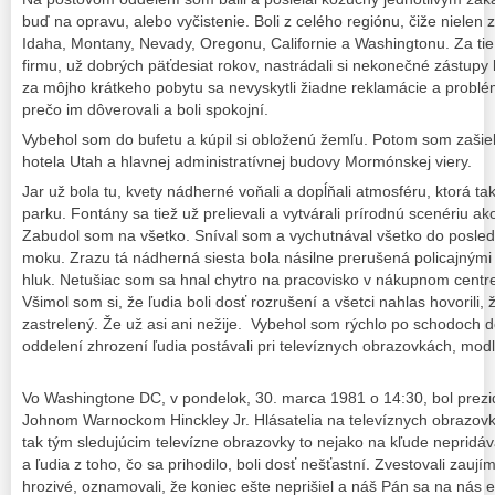
buď na opravu, alebo vyčistenie. Boli z celého regiónu, čiže nielen 
Idaha, Montany, Nevady, Oregonu, Californie a Washingtonu. Za tie d
firmu, už dobrých päťdesiat rokov, nastrádali si nekonečné zástupy ľu
za môjho krátkeho pobytu sa nevyskytli žiadne reklamácie a problém
prečo im dôverovali a boli spokojní.
Vybehol som do bufetu a kúpil si obloženú žemľu. Potom som zašiel
hotela Utah a hlavnej administratívnej budovy Mormónskej viery.
Jar už bola tu, kvety nádherné voňali a dopĺňali atmosféru, ktorá t
parku. Fontány sa tiež už prelievali a vytvárali prírodnú scenériu ak
Zabudol som na všetko. Sníval som a vychutnával všetko do posle
moku. Zrazu tá nádherná siesta bola násilne prerušená policajnými
hluk. Netušiac som sa hnal chytro na pracovisko v nákupnom cen
Všimol som si, že ľudia boli dosť rozrušení a všetci nahlas hovorili
zastrelený. Že už asi ani nežije. Vybehol som rýchlo po schodoch
oddelení zhrození ľudia postávali pri televíznych obrazovkách, modli
Vo Washingtone DC, v pondelok, 30. marca 1981 o 14:30, bol prezi
Johnom Warnockom Hinckley Jr. Hlásatelia na televíznych obrazovkác
tak tým sledujúcim televízne obrazovky to nejako na kľude nepridáv
a ľudia z toho, čo sa prihodilo, boli dosť nešťastní. Zvestovali zaujím
hrozivé, oznamovali, že koniec ešte neprišiel a náš Pán sa na nás