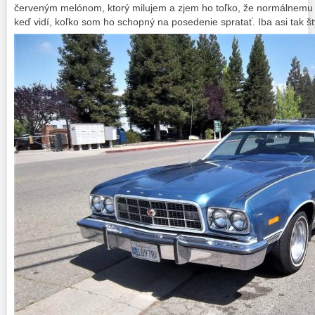
červeným melónom, ktorý milujem a zjem ho toľko, že normálnemu h
keď vidí, koľko som ho schopný na posedenie spratať. Iba asi tak š