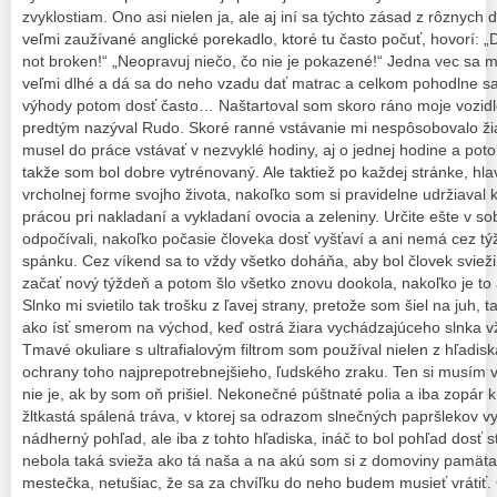
zvyklostiam. Ono asi nielen ja, ale aj iní sa týchto zásad z rôznych d
veľmi zaužívané anglické porekadlo, ktoré tu často počuť, hovorí: „Do
not broken!“ „Neopravuj niečo, čo nie je pokazené!“ Jedna vec sa mi
veľmi dlhé a dá sa do neho vzadu dať matrac a celkom pohodlne sa 
výhody potom dosť často… Naštartoval som skoro ráno moje vozidlo
predtým nazýval Rudo. Skoré ranné vstávanie mi nespôsobovalo ži
musel do práce vstávať v nezvyklé hodiny, aj o jednej hodine a potom
takže som bol dobre vytrénovaný. Ale taktiež po každej stránke, hla
vrcholnej forme svojho života, nakoľko som si pravidelne udržiaval 
prácou pri nakladaní a vykladaní ovocia a zeleniny. Určite ešte v so
odpočívali, nakoľko počasie človeka dosť vyšťaví a ani nemá cez 
spánku. Cez víkend sa to vždy všetko doháňa, aby bol človek sviež
začať nový týždeň a potom šlo všetko znovu dookola, nakoľko je to 
Slnko mi svietilo tak trošku z ľavej strany, pretože som šiel na juh, 
ako ísť smerom na východ, keď ostrá žiara vychádzajúceho slnka v
Tmavé okuliare s ultrafialovým filtrom som používal nielen z hľadis
ochrany toho najprepotrebnejšieho, ľudského zraku. Ten si musím vá
nie je, ak by som oň prišiel. Nekonečné púštnaté polia a iba zopár 
žltkastá spálená tráva, v ktorej sa odrazom slnečných papršlekov vytvá
nádherný pohľad, ale iba z tohto hľadiska, ináč to bol pohľad dosť s
nebola taká svieža ako tá naša a na akú som si z domoviny pamäta
mestečka, netušiac, že sa za chvíľku do neho budem musieť vrátiť. 