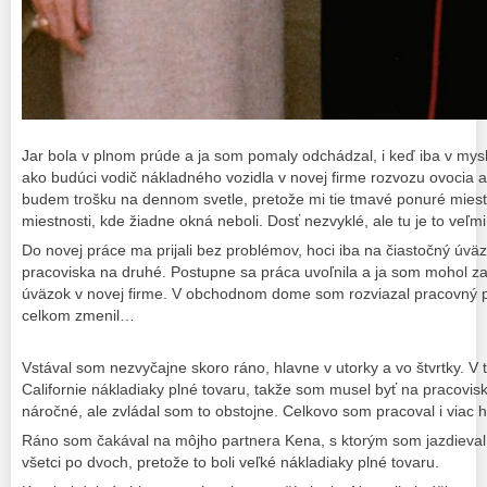
Jar bola v plnom prúde a ja som pomaly odchádzal, i keď iba v mysl
ako budúci vodič nákladného vozidla v novej firme rozvozu ovocia a z
budem trošku na dennom svetle, pretože mi tie tmavé ponuré miesta
miestnosti, kde žiadne okná neboli. Dosť nezvyklé, ale tu je to veľ
Do novej práce ma prijali bez problémov, hoci iba na čiastočný úvä
pracoviska na druhé. Postupne sa práca uvoľnila a ja som mohol z
úväzok v novej firme. V obchodnom dome som rozviazal pracovný p
celkom zmenil…
Vstával som nezvyčajne skoro ráno, hlavne v utorky a vo štvrtky. V 
Californie nákladiaky plné tovaru, takže som musel byť na pracovisk
náročné, ale zvládal som to obstojne. Celkovo som pracoval i viac 
Ráno som čakával na môjho partnera Kena, s ktorým som jazdieval
všetci po dvoch, pretože to boli veľké nákladiaky plné tovaru.