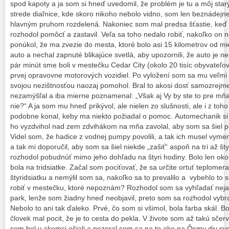
spod kapoty a ja som si hneď uvedomil, že problém je tu a môj star
strede diaľnice, kde skoro nikoho nebolo vidno, som len beznádejne
hlavným pruhom rozdelená. Nakoniec som mal predsa šťastie, keď 
rozhodol pomôcť a zastavil. Veľa sa toho nedalo robiť, nakoľko on 
ponúkol, že ma zvezie do mesta, ktoré bolo asi 15 kilometrov od 
auto a nechal zapnuté blikajúce svetlá, aby upozornili, že auto je
pár minút sme boli v mestečku Cedar City (okolo 20 tisíc obyvateľo
prvej opravovne motorových vozidiel. Po vyložení som sa mu veľmi
svojou nezištnosťou naozaj pomohol. Bral to akosi dosť samozrejme
nezamýšľal a iba mierne poznamenal: „Však aj Vy by ste to pre mňa
nie?“ A ja som mu hneď prikývol, ale nielen zo slušnosti, ale i z toh
podobne konal, keby ma niekto požiadal o pomoc. Automechanik si 
ho vyzdvihol nad zem zdvihákom na mňa zavolal, aby som sa šiel poz
Videl som, že hadice z vodnej pumpy povolili, a tak ich musel vymeni
a tak mi doporučil, aby som sa šiel niekde „zašiť“ aspoň na tri až šty
rozhodol pobudnúť mimo jeho dohľadu na štyri hodiny. Bolo len okol
bola na tridsiatke. Začal som pociťovať, že sa určite ortuť teplomer
štyridsiatku a nemýlil som sa, nakoľko sa to prevalilo a vybehlo to 
robiť v mestečku, ktoré nepoznám? Rozhodol som sa vyhľadať nejaké
park, lenže som žiadny hneď neobjavil, preto som sa rozhodol vybr
Nebolo to ani tak ďaleko. Prvé, čo som si všimol, bola farba skál. 
človek mal pocit, že je to cesta do pekla. V živote som až takú sčerv
som bol v akomsi ošiali a pozeral som sa na to ako na Ôsmy div sve