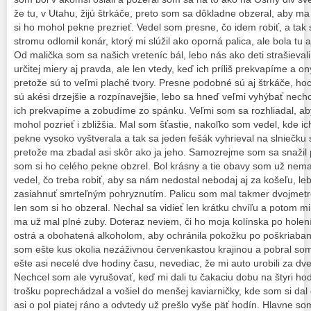
že tu, v Utahu, žijú štrkáče, preto som sa dôkladne obzeral, aby m
si ho mohol pekne prezrieť. Vedel som presne, čo idem robiť, a tak
stromu odlomil konár, ktorý mi slúžil ako oporná palica, ale bola tu 
Od malička som sa našich vreteníc bál, lebo nás ako deti strašieval
určitej miery aj pravda, ale len vtedy, keď ich príliš prekvapíme a o
pretože sú to veľmi plaché tvory. Presne podobné sú aj štrkáče, ho
sú akési drzejšie a rozpínavejšie, lebo sa hneď veľmi vyhýbať nech
ich prekvapíme a zobudíme zo spánku. Veľmi som sa rozhliadal, aby
mohol pozrieť i zbližšia. Mal som šťastie, nakoľko som vedel, kde ic
pekne vysoko vyštverala a tak sa jeden fešák vyhrieval na slniečku 
pretože ma zbadal asi skôr ako ja jeho. Samozrejme som sa snažil p
som si ho celého pekne obzrel. Bol krásny a tie obavy som už nem
vedel, čo treba robiť, aby sa nám nedostal nebodaj aj za košeľu, leb
zasiahnuť smrteľným pohryznutím. Palicu som mal takmer dvojmetr
len som si ho obzeral. Nechal sa vidieť len krátku chvíľu a potom m
ma už mal plné zuby. Doteraz neviem, či ho moja kolínska po holení
ostrá a obohatená alkoholom, aby ochránila pokožku po poškriaban
som ešte kus okolia nezáživnou červenkastou krajinou a pobral so
ešte asi necelé dve hodiny času, nevediac, že mi auto urobili za dv
Nechcel som ale vyrušovať, keď mi dali tu čakaciu dobu na štyri ho
trošku poprechádzal a vošiel do menšej kaviarničky, kde som si dal
asi o pol piatej ráno a odvtedy už prešlo vyše päť hodín. Hlavne so